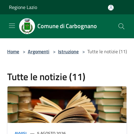
Salta al contenuto principale
Regione Lazio
Comune di Carbognano
Home
>
Argomenti
>
Istruzione
>
Tutte le notizie (11)
Tutte le notizie (11)
AVVISI
5 AGOSTO 2026