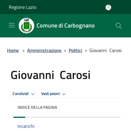
Salta al contenuto principale
Regione Lazio
Comune di Carbognano
Home
>
Amministrazione
>
Politici
>
Giovanni Carosi
Giovanni Carosi
Condividi
Vedi azioni
INDICE DELLA PAGINA
Incarichi