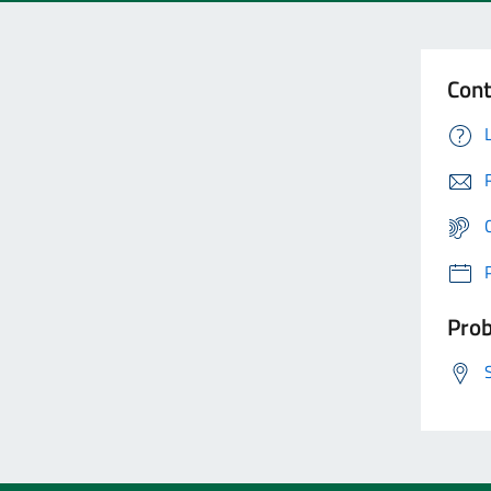
Cont
Prob