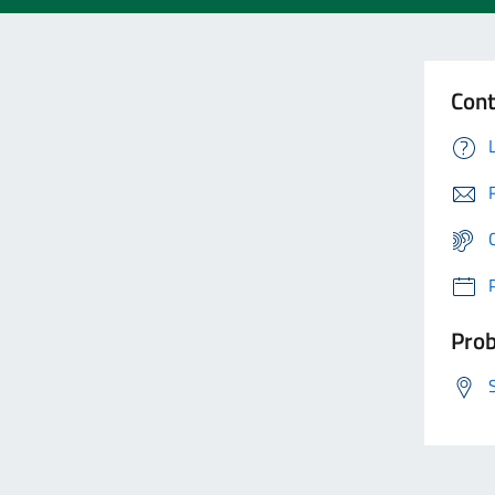
Cont
Prob