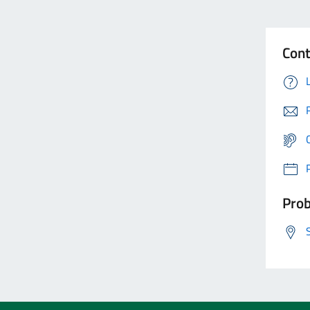
Cont
Prob