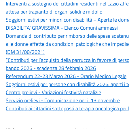
Interventi a sostegno dei cittadini residenti nel Lazio affe
attesa per trapianto di organi solidi e midollo
Soggiorni estivi per minori con disabilità – Aperte le d
DISABILITA' GRAVISSIMA - Elenco Comuni ammessi
Domanda di contributo per rimborso delle spese sostenute 
alle donne affette da condizioni patologiche che impedisc
(DM 31/08/2021)
“Contributi per l’acquisto della parrucca in favore di pe
bando 2026 - scadenza 28 febbraio 2026
Referendum 22-23 Marzo 2026 - Orario Medico Legale
Soggiorni estivi per persone con disabilità 2026: aperti i
Centro prelievi - Variazioni festività natalizie
Servizio prelievi - Comunicazione per il 13 novembre
Contributi ai cittadini sottoposti a terapia oncologica pe