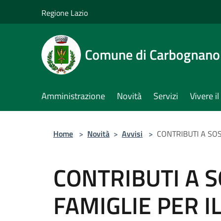
Salta al contenuto principale
Regione Lazio
Comune di Carbognano
Amministrazione
Novità
Servizi
Vivere 
Home
>
Novità
>
Avvisi
>
CONTRIBUTI A SO
CONTRIBUTI A 
FAMIGLIE PER 