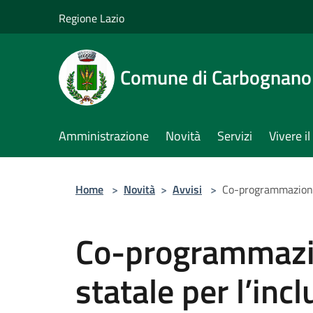
Salta al contenuto principale
Regione Lazio
Comune di Carbognano
Amministrazione
Novità
Servizi
Vivere 
Home
>
Novità
>
Avvisi
>
Co-programmazione d
Co-programmazi
statale per l’inc