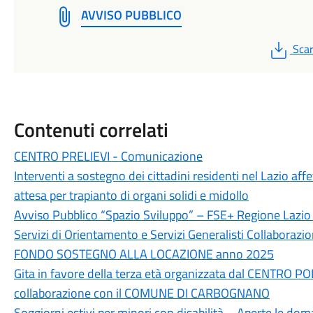
AVVISO PUBBLICO
PDF
Scar
Contenuti correlati
CENTRO PRELIEVI - Comunicazione
Interventi a sostegno dei cittadini residenti nel Lazio affe
attesa per trapianto di organi solidi e midollo
Avviso Pubblico “Spazio Sviluppo” – FSE+ Regione Laz
Servizi di Orientamento e Servizi Generalisti Collaborazi
FONDO SOSTEGNO ALLA LOCAZIONE anno 2025
Gita in favore della terza età organizzata dal CENTR
collaborazione con il COMUNE DI CARBOGNANO
Soggiorni estivi per minori con disabilità – Aperte le d