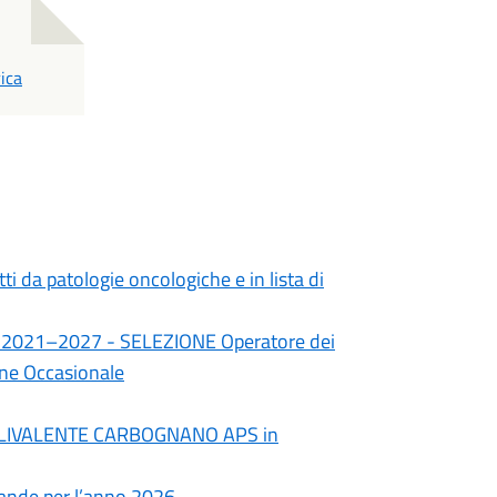
ica
tti da patologie oncologiche e in lista di
io 2021–2027 - SELEZIONE Operatore dei
one Occasionale
O POLIVALENTE CARBOGNANO APS in
omande per l’anno 2026