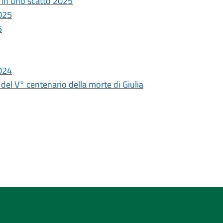
 in uno scatto 2025
2025
5
2024
del V° centenario della morte di Giulia