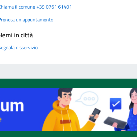
Chiama il comune +39 0761 61401
Prenota un appuntamento
lemi in città
Segnala disservizio