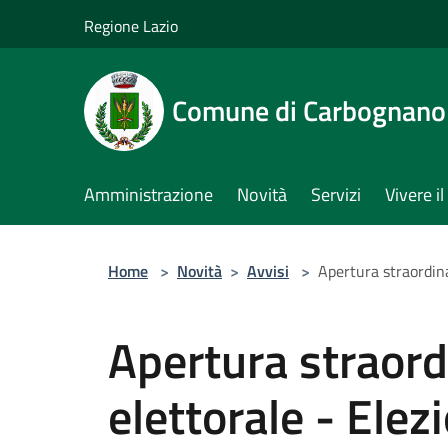
Salta al contenuto principale
Regione Lazio
Comune di Carbognano
Amministrazione
Novità
Servizi
Vivere 
Home
>
Novità
>
Avvisi
>
Apertura straordina
Apertura straordi
elettorale - Ele