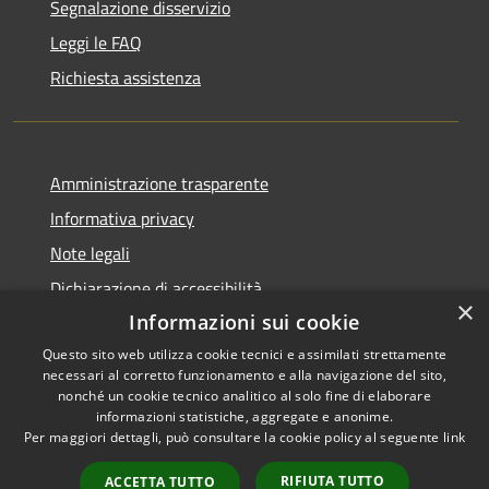
Segnalazione disservizio
Leggi le FAQ
Richiesta assistenza
Amministrazione trasparente
Informativa privacy
Note legali
Dichiarazione di accessibilità
×
Informazioni sui cookie
Questo sito web utilizza cookie tecnici e assimilati strettamente
necessari al corretto funzionamento e alla navigazione del sito,
RSS
nonché un cookie tecnico analitico al solo fine di elaborare
Copyright © 2026 • Comune di
informazioni statistiche, aggregate e anonime.
Accessibilità
Carbognano • Powered by
Per maggiori dettagli, può consultare la cookie policy al seguente
link
Privacy
Municipium
Accesso
•
Cookie
redazione
RIFIUTA TUTTO
ACCETTA TUTTO