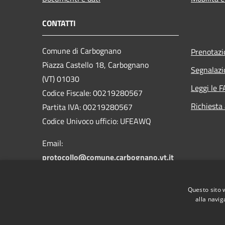
CONTATTI
Comune di Carbognano
Prenotaz
Piazza Castello 18, Carbognano
Segnalazi
(VT) 01030
Leggi le 
Codice Fiscale: 00219280567
Richiesta
Partita IVA: 00219280567
Codice Univoco ufficio: UFEAWQ
Email:
protocollo@comune.carbognano.vt.it
PEC:
comune.carbognano@pec.it
Centralino Unico: 076161401
Questo sito 
Fax: 0761613716
alla navig