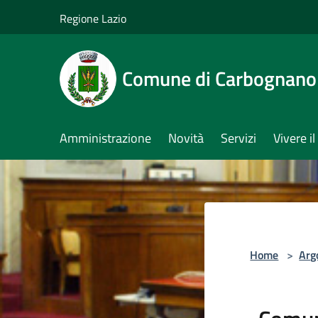
Salta al contenuto principale
Regione Lazio
Comune di Carbognano
Amministrazione
Novità
Servizi
Vivere 
Home
>
Arg