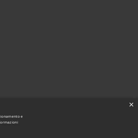
×
nzionamento e
nformazioni