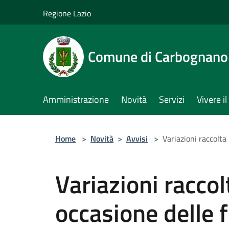
Salta al contenuto principale
Regione Lazio
Comune di Carbognano
Amministrazione
Novità
Servizi
Vivere 
Home
>
Novità
>
Avvisi
>
Variazioni raccolta 
Variazioni raccolt
occasione delle f