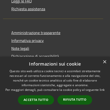
Leggi le FAQ
Richiesta assistenza
Amministrazione trasparente
Informativa privacy
Note legali
Dichiarazione di accessibilità
×
Informazioni sui cookie
Questo sito web utilizza cookie tecnici e assimilati strettamente
necessari al corretto funzionamento e alla navigazione del sito,
RSS
nonché un cookie tecnico analitico al solo fine di elaborare
Copyright © 2026 • Comune di
informazioni statistiche, aggregate e anonime.
Accessibilità
Carbognano • Powered by
Per maggiori dettagli, può consultare la cookie policy al seguente
link
Privacy
Municipium
Accesso
•
Cookie
redazione
RIFIUTA TUTTO
ACCETTA TUTTO
Mappa del sito