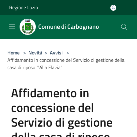
Salta al contenuto principale
Regione Lazio
Comune di Carbognano
Home
>
Novità
>
Avvisi
>
Affidamento in concessione del Servizio di gestione della
casa di riposo "Villa Flavia"
Affidamento in
concessione del
Servizio di gestione
della casa di riposo