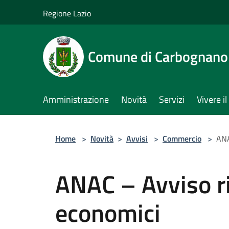
Salta al contenuto principale
Regione Lazio
Comune di Carbognano
Amministrazione
Novità
Servizi
Vivere 
Home
>
Novità
>
Avvisi
>
Commercio
>
ANA
ANAC – Avviso ri
economici