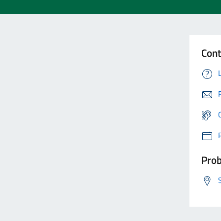
Cont
Prob