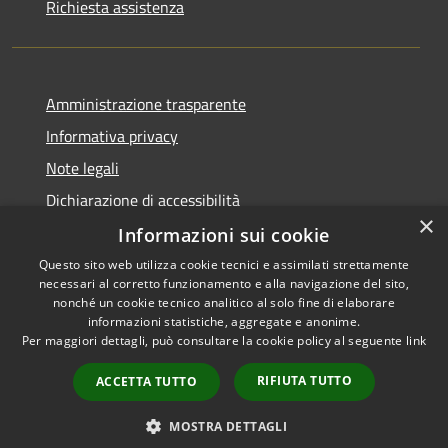
Richiesta assistenza
Amministrazione trasparente
Informativa privacy
Note legali
Dichiarazione di accessibilità
×
Informazioni sui cookie
Questo sito web utilizza cookie tecnici e assimilati strettamente
necessari al corretto funzionamento e alla navigazione del sito,
RSS
Copyright © 2026 • Comune di
nonché un cookie tecnico analitico al solo fine di elaborare
Accessibilità
informazioni statistiche, aggregate e anonime.
Carbognano • Powered by
Per maggiori dettagli, può consultare la cookie policy al seguente
link
Privacy
Municipium
Accesso
•
Cookie
redazione
RIFIUTA TUTTO
ACCETTA TUTTO
Mappa del sito
Vecchio sito
MOSTRA DETTAGLI