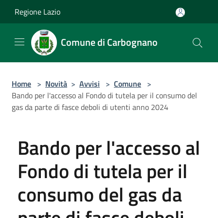
Salta al contenuto principale
Regione Lazio
Comune di Carbognano
Home
>
Novità
>
Avvisi
>
Comune
>
Bando per l'accesso al Fondo di tutela per il consumo del
gas da parte di fasce deboli di utenti anno 2024
Bando per l'accesso al
Fondo di tutela per il
consumo del gas da
parte di fasce deboli