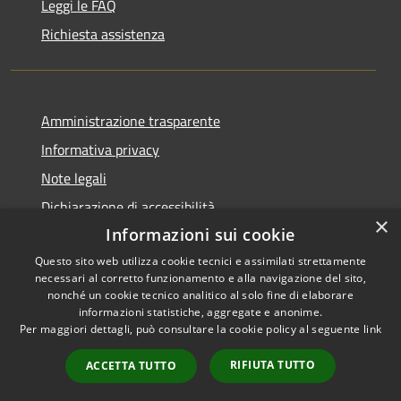
Leggi le FAQ
Richiesta assistenza
Amministrazione trasparente
Informativa privacy
Note legali
Dichiarazione di accessibilità
×
Informazioni sui cookie
Questo sito web utilizza cookie tecnici e assimilati strettamente
necessari al corretto funzionamento e alla navigazione del sito,
RSS
nonché un cookie tecnico analitico al solo fine di elaborare
Copyright © 2026 • Comune di
informazioni statistiche, aggregate e anonime.
Accessibilità
Carbognano • Powered by
Per maggiori dettagli, può consultare la cookie policy al seguente
link
Privacy
Municipium
Accesso
•
Cookie
redazione
RIFIUTA TUTTO
ACCETTA TUTTO
Mappa del sito