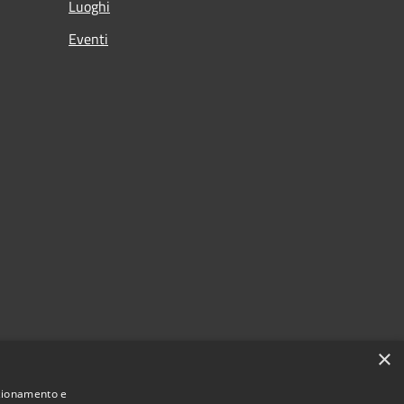
Luoghi
Eventi
×
nzionamento e