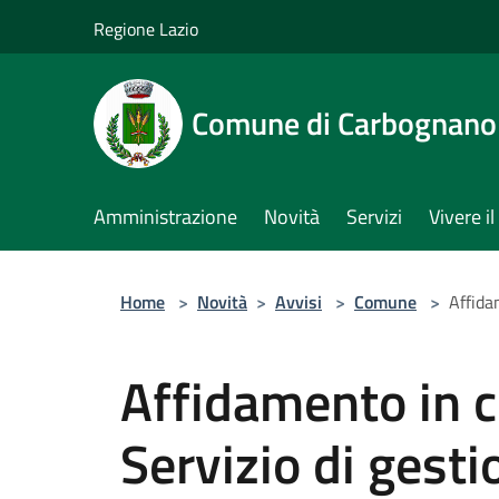
Salta al contenuto principale
Regione Lazio
Comune di Carbognano
Amministrazione
Novità
Servizi
Vivere 
Home
>
Novità
>
Avvisi
>
Comune
>
Affida
Affidamento in 
Servizio di gesti