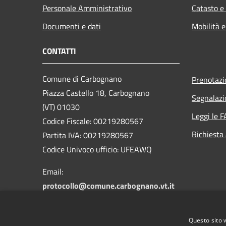
Personale Amministrativo
Catasto e
Documenti e dati
Mobilità e
CONTATTI
Comune di Carbognano
Prenotaz
Piazza Castello 18, Carbognano
Segnalazi
(VT) 01030
Leggi le 
Codice Fiscale: 00219280567
Richiesta
Partita IVA: 00219280567
Codice Univoco ufficio: UFEAWQ
Email:
protocollo@comune.carbognano.vt.it
PEC:
comune.carbognano@pec.it
Centralino Unico: 076161401
Questo sito 