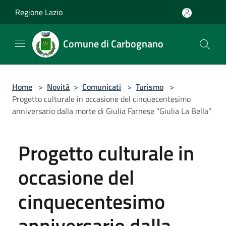
Salta al contenuto principale
Regione Lazio
Comune di Carbognano
Home
>
Novità
>
Comunicati
>
Turismo
>
Progetto culturale in occasione del cinquecentesimo
anniversario dalla morte di Giulia Farnese “Giulia La Bella”
Progetto culturale in
occasione del
cinquecentesimo
anniversario dalla